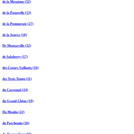
de la Mosaïque (32)
de la Passerelle (13)
de la Pommeraie (27)
de la Source (10)
De Montarville (32)
de Salaberry (17)
des Coeurs-Vaillants (16)
des Trois-Temps (11)
du Carrousel (24)
du Grand-Chêne (19)
Du Moulin (22)
du Parchemin (26)