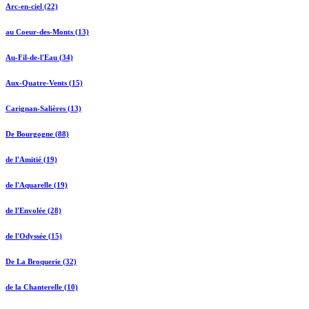
Arc-en-ciel (22)
au Coeur-des-Monts (13)
Au-Fil-de-l'Eau (34)
Aux-Quatre-Vents (15)
Carignan-Salières (13)
De Bourgogne (88)
de l'Amitié (19)
de l'Aquarelle (19)
de l'Envolée (28)
de l'Odyssée (15)
De La Broquerie (32)
de la Chanterelle (10)