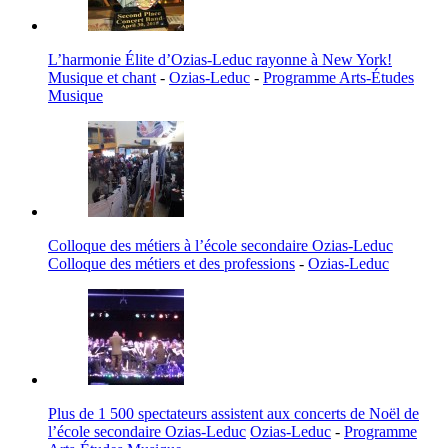
L’harmonie Élite d’Ozias-Leduc rayonne à New York!
Musique et chant
-
Ozias-Leduc
-
Programme Arts-Études
Musique
Colloque des métiers à l’école secondaire Ozias-Leduc
Colloque des métiers et des professions
-
Ozias-Leduc
Plus de 1 500 spectateurs assistent aux concerts de Noël de
l’école secondaire Ozias-Leduc
Ozias-Leduc
-
Programme