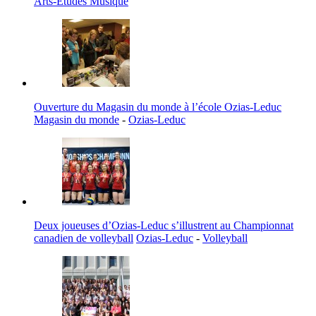
Arts-Études Musique
Ouverture du Magasin du monde à l’école Ozias-Leduc
Magasin du monde
-
Ozias-Leduc
Deux joueuses d’Ozias-Leduc s’illustrent au Championnat
canadien de volleyball
Ozias-Leduc
-
Volleyball