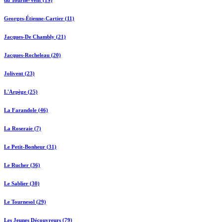
du Tourne-Vent (19)
Georges-Étienne-Cartier (11)
Jacques-De Chambly (21)
Jacques-Rocheleau (20)
Jolivent (23)
L'Arpège (25)
La Farandole (46)
La Roseraie (7)
Le Petit-Bonheur (31)
Le Rucher (36)
Le Sablier (30)
Le Tournesol (29)
Les Jeunes Découvreurs (79)