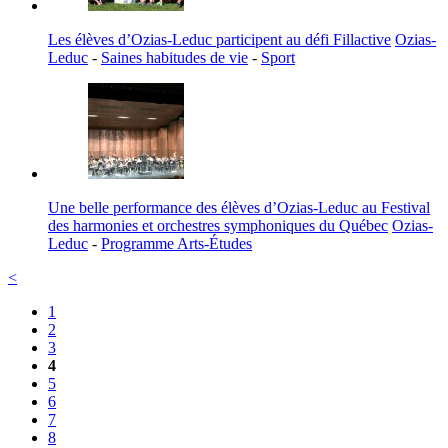
Les élèves d’Ozias-Leduc participent au défi Fillactive
Ozias-
Leduc
-
Saines habitudes de vie
-
Sport
Une belle performance des élèves d’Ozias-Leduc au Festival
des harmonies et orchestres symphoniques du Québec
Ozias-
Leduc
-
Programme Arts-Études
<
1
2
3
4
5
6
7
8