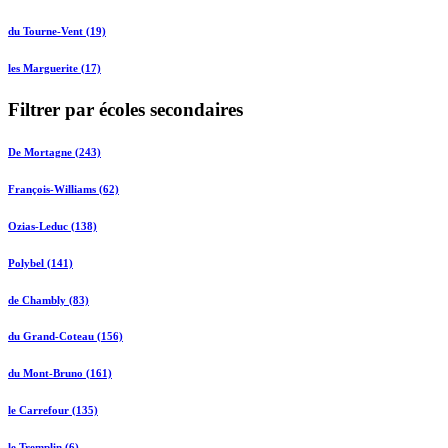
du Tourne-Vent (19)
les Marguerite (17)
Filtrer par écoles secondaires
De Mortagne (243)
François-Williams (62)
Ozias-Leduc (138)
Polybel (141)
de Chambly (83)
du Grand-Coteau (156)
du Mont-Bruno (161)
le Carrefour (135)
le Tremplin (6)