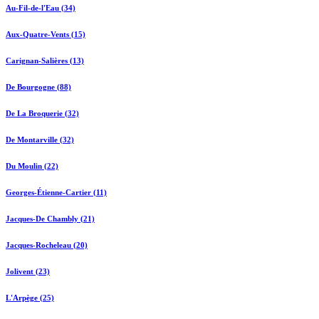
Au-Fil-de-l'Eau (34)
Aux-Quatre-Vents (15)
Carignan-Salières (13)
De Bourgogne (88)
De La Broquerie (32)
De Montarville (32)
Du Moulin (22)
Georges-Étienne-Cartier (11)
Jacques-De Chambly (21)
Jacques-Rocheleau (20)
Jolivent (23)
L'Arpège (25)