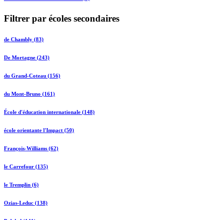
Filtrer par écoles secondaires
de Chambly (83)
De Mortagne (243)
du Grand-Coteau (156)
du Mont-Bruno (161)
École d'éducation internationale (148)
école orientante l'Impact (50)
François-Williams (62)
le Carrefour (135)
le Tremplin (6)
Ozias-Leduc (138)