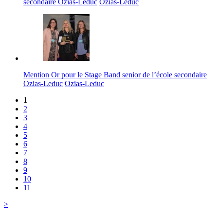
secondaire Ozias-Leduc
Ozias-Leduc
Mention Or pour le Stage Band senior de l’école secondaire
Ozias-Leduc
Ozias-Leduc
1
2
3
4
5
6
7
8
9
10
11
>