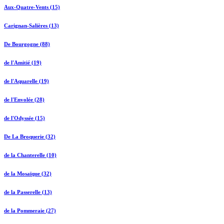
Aux-Quatre-Vents (15)
Carignan-Salières (13)
De Bourgogne (88)
de l'Amitié (19)
de l'Aquarelle (19)
de l'Envolée (28)
de l'Odyssée (15)
De La Broquerie (32)
de la Chanterelle (10)
de la Mosaïque (32)
de la Passerelle (13)
de la Pommeraie (27)