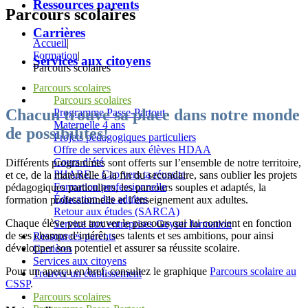
Ressources parents
Parcours scolaires
Carrières
Accueil
|
Formation
|
Services aux citoyens
Parcours scolaires
Parcours scolaires
Parcours scolaires
Chacun trouve sa place dans notre monde
Programme Passe-Partout
Maternelle 4 ans
de possibilités!
Projets pédagogiques particuliers
Offre de services aux élèves HDAA
Cours d’été
Différents programmes sont offerts sur l’ensemble de notre territoire,
PHARE – Cap vers ta réussite
et ce, de la maternelle à la fin du secondaire, sans oublier les projets
Formation professionnelle
pédagogiques particuliers, les parcours souples et adaptés, la
Éducation des adultes
formation professionnelle et l’enseignement aux adultes.
Retour aux études (SARCA)
Chaque élève peut trouver le parcours qui lui convient en fonction
Service aux entreprises Geyser formation
de ses champs d’intérêt, ses talents et ses ambitions, pour ainsi
Ressources parents
développer son potentiel et assurer sa réussite scolaire.
Carrières
Services aux citoyens
Pour un aperçu en bref, consultez le graphique
Parcours scolaire au
Trouver un établissement
CSSP
.
Parcours scolaires