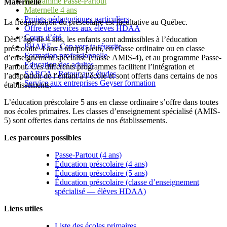
Programme Passe-Partout
Maternelle
Maternelle 4 ans
Projets pédagogiques particuliers
La fréquentation du préscolaire est facultative au Québec.
Offre de services aux élèves HDAA
Cours d’été
Dès l’âge de 4 ans, les enfants sont admissibles à l’éducation
PHARE – Cap vers ta réussite
préscolaire 4 ans à temps plein, en classe ordinaire ou en classe
Formation professionnelle
d’enseignement spécialisé (classe AMIS-4), et au programme Passe-
Éducation des adultes
Partout. Ces différents programmes facilitent l’intégration et
SARCA - Retour aux études
l’adaptation de l’enfant à l’école et sont offerts dans certains de nos
Service aux entreprises Geyser formation
établissements.
L’éducation préscolaire 5 ans en classe ordinaire s’offre dans toutes
nos écoles primaires. Les classes d’enseignement spécialisé (AMIS-
5) sont offertes dans certains de nos établissements.
Les parcours possibles
Passe-Partout (4 ans)
Éducation préscolaire (4 ans)
Éducation préscolaire (5 ans)
Éducation préscolaire (classe d’enseignement
spécialisé — élèves HDAA)
Liens utiles
Liste des écoles primaires