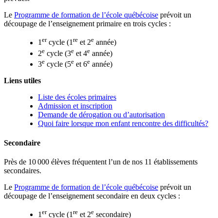
Le
Programme de formation de l’école québécoise
prévoit un
découpage de l’enseignement primaire en trois cycles :
er
re
e
1
cycle (1
et 2
année)
e
e
e
2
cycle (3
et 4
année)
e
e
e
3
cycle (5
et 6
année)
Liens utiles
Liste des écoles primaires
Admission et inscription
Demande de dérogation ou d’autorisation
Quoi faire lorsque mon enfant rencontre des difficultés?
Secondaire
Près de 10 000 élèves fréquentent l’un de nos 11 établissements
secondaires.
Le
Programme de formation de l’école québécoise
prévoit un
découpage de l’enseignement secondaire en deux cycles :
er
re
e
1
cycle (1
et 2
secondaire)