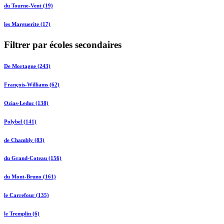
du Tourne-Vent (19)
les Marguerite (17)
Filtrer par écoles secondaires
De Mortagne (243)
François-Williams (62)
Ozias-Leduc (138)
Polybel (141)
de Chambly (83)
du Grand-Coteau (156)
du Mont-Bruno (161)
le Carrefour (135)
le Tremplin (6)