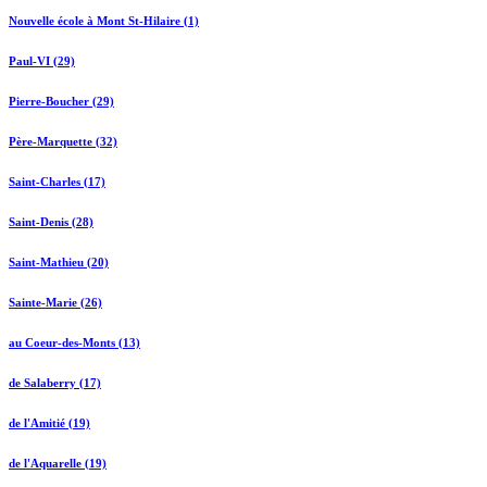
Nouvelle école à Mont St-Hilaire (1)
Paul-VI (29)
Pierre-Boucher (29)
Père-Marquette (32)
Saint-Charles (17)
Saint-Denis (28)
Saint-Mathieu (20)
Sainte-Marie (26)
au Coeur-des-Monts (13)
de Salaberry (17)
de l'Amitié (19)
de l'Aquarelle (19)