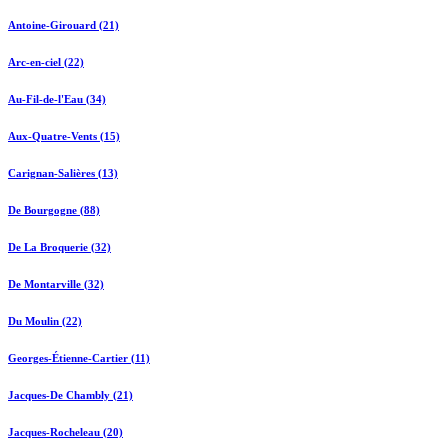
Antoine-Girouard (21)
Arc-en-ciel (22)
Au-Fil-de-l'Eau (34)
Aux-Quatre-Vents (15)
Carignan-Salières (13)
De Bourgogne (88)
De La Broquerie (32)
De Montarville (32)
Du Moulin (22)
Georges-Étienne-Cartier (11)
Jacques-De Chambly (21)
Jacques-Rocheleau (20)