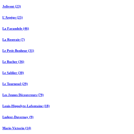
Jolivent (23)
L'Arpège (25)
La Farandole (46)
La Roseraie (7)
Le Petit-Bonheur (31)
Le Rucher (36)
Le Sablier (30)
Le Tournesol (29)
Les Jeunes Découvreurs (79)
Louis-Hippolyte-Lafontaine (18)
Ludger-Duvernay (9)
Marie-Victorin (14)