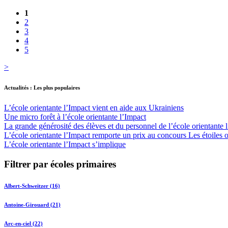
1
2
3
4
5
>
Actualités : Les plus populaires
L’école orientante l’Impact vient en aide aux Ukrainiens
Une micro forêt à l’école orientante l’Impact
La grande générosité des élèves et du personnel de l’école orientante 
L’école orientante l’Impact remporte un prix au concours Les étoiles 
L’école orientante l’Impact s’implique
Filtrer par écoles primaires
Albert-Schweitzer (16)
Antoine-Girouard (21)
Arc-en-ciel (22)