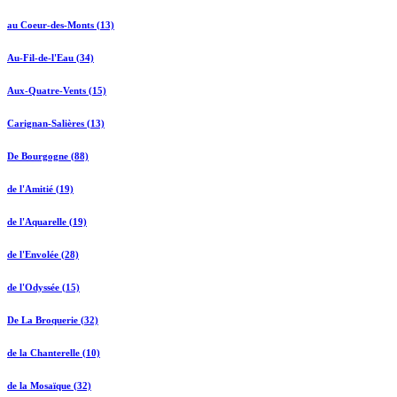
au Coeur-des-Monts (13)
Au-Fil-de-l'Eau (34)
Aux-Quatre-Vents (15)
Carignan-Salières (13)
De Bourgogne (88)
de l'Amitié (19)
de l'Aquarelle (19)
de l'Envolée (28)
de l'Odyssée (15)
De La Broquerie (32)
de la Chanterelle (10)
de la Mosaïque (32)