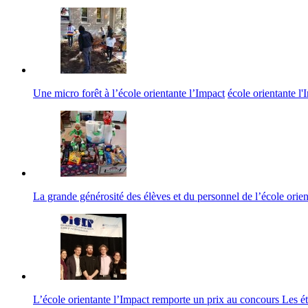
Une micro forêt à l’école orientante l’Impact
école orientante l'
La grande générosité des élèves et du personnel de l’école orien
L’école orientante l’Impact remporte un prix au concours Les ét