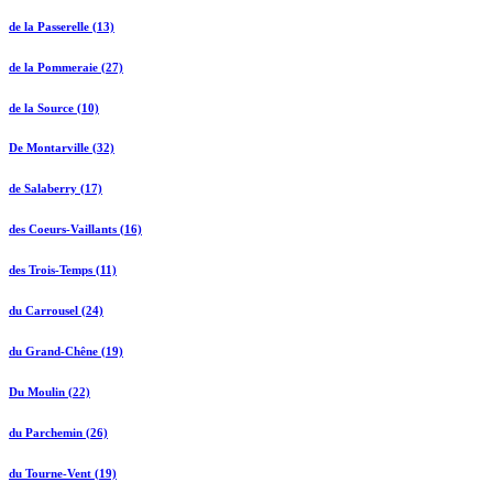
de la Passerelle (13)
de la Pommeraie (27)
de la Source (10)
De Montarville (32)
de Salaberry (17)
des Coeurs-Vaillants (16)
des Trois-Temps (11)
du Carrousel (24)
du Grand-Chêne (19)
Du Moulin (22)
du Parchemin (26)
du Tourne-Vent (19)