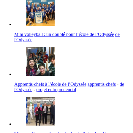
Mini volleyball : un doublé pour l’école de l’Odyssée
de
l'Odyssée
Apprentis-chefs à l’école de l’Odyssée
apprentis-chefs
-
de
l'Odyssée
-
projet entrepreneurial