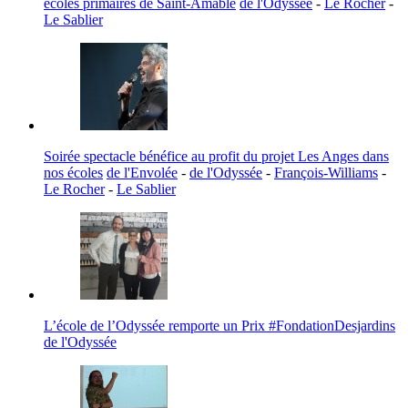
écoles primaires de Saint-Amable
de l'Odyssée
-
Le Rocher
-
Le Sablier
Soirée spectacle bénéfice au profit du projet Les Anges dans
nos écoles
de l'Envolée
-
de l'Odyssée
-
François-Williams
-
Le Rocher
-
Le Sablier
L’école de l’Odyssée remporte un Prix #FondationDesjardins
de l'Odyssée