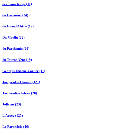
des Trois-Temps (11)
du Carrousel (24)
du Grand-Chêne (19)
Du Moulin (22)
du Parchemin (26)
du Tourne-Vent (19)
Georges-Étienne-Cartier (11)
Jacques-De Chambly (21)
Jacques-Rocheleau (20)
Jolivent (23)
L'Arpège (25)
La Farandole (46)