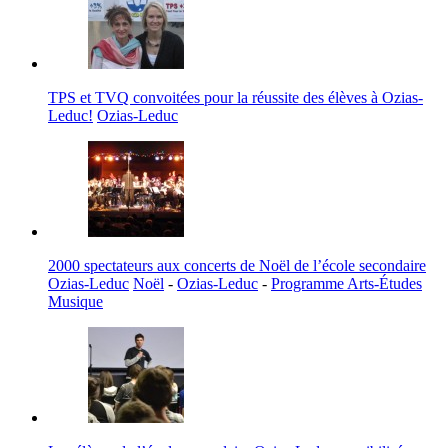
TPS et TVQ convoitées pour la réussite des élèves à Ozias-
Leduc!
Ozias-Leduc
2000 spectateurs aux concerts de Noël de l’école secondaire
Ozias-Leduc
Noël
-
Ozias-Leduc
-
Programme Arts-Études
Musique