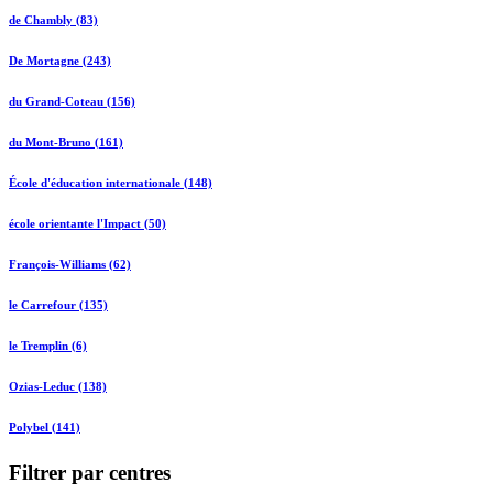
de Chambly (83)
De Mortagne (243)
du Grand-Coteau (156)
du Mont-Bruno (161)
École d'éducation internationale (148)
école orientante l'Impact (50)
François-Williams (62)
le Carrefour (135)
le Tremplin (6)
Ozias-Leduc (138)
Polybel (141)
Filtrer par centres