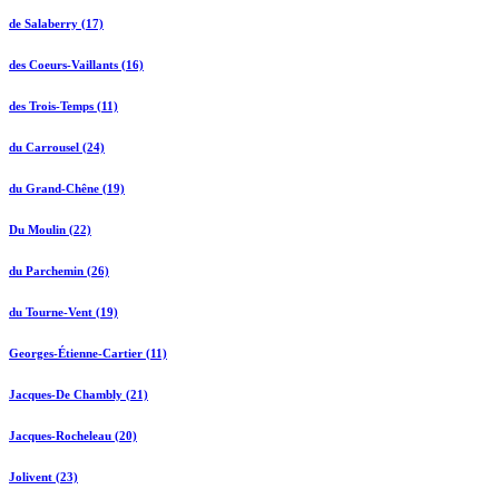
de Salaberry (17)
des Coeurs-Vaillants (16)
des Trois-Temps (11)
du Carrousel (24)
du Grand-Chêne (19)
Du Moulin (22)
du Parchemin (26)
du Tourne-Vent (19)
Georges-Étienne-Cartier (11)
Jacques-De Chambly (21)
Jacques-Rocheleau (20)
Jolivent (23)