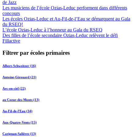
de Jazz
Les musiciens de l’école Ozias-Leduc performent dans différents
concours
Les écoles Ozias-Leduc et Au-Fil-de-l’Eau se démarquent au Gala
du RSEQ!
L’école Ozias-Leduc à l’honneur au Gala du RSEQ
Des filles de l’école secondaire Ozias-Leduc relèvent le défi
Fillactive
Filtrer par écoles primaires
Albert-Schweitzer (16)
Antoine-Girouard (21)
Arc-en-ciel (22)
au Coeur-des-Monts (13)
Au-Fil-de-l'Eau (34)
Aux-Quatre-Vents (15)
Carignan-Salières (13)