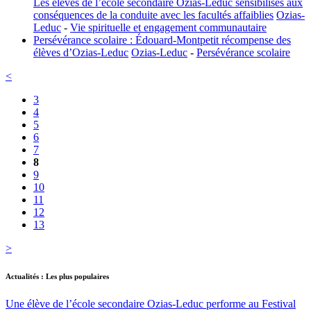
Les élèves de l’école secondaire Ozias-Leduc sensibilisés aux
conséquences de la conduite avec les facultés affaiblies
Ozias-
Leduc
-
Vie spirituelle et engagement communautaire
Persévérance scolaire : Édouard-Montpetit récompense des
élèves d’Ozias-Leduc
Ozias-Leduc
-
Persévérance scolaire
<
3
4
5
6
7
8
9
10
11
12
13
>
Actualités : Les plus populaires
Une élève de l’école secondaire Ozias-Leduc performe au Festival