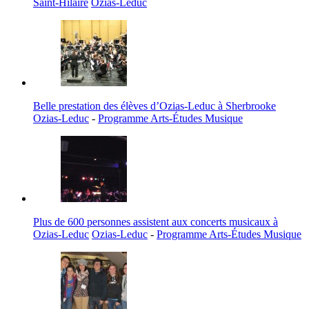
Saint-Hilaire
Ozias-Leduc
Belle prestation des élèves d’Ozias-Leduc à Sherbrooke
Ozias-Leduc
-
Programme Arts-Études Musique
Plus de 600 personnes assistent aux concerts musicaux à
Ozias-Leduc
Ozias-Leduc
-
Programme Arts-Études Musique