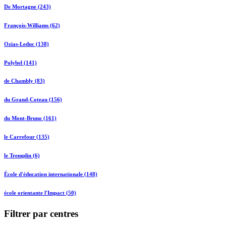
De Mortagne (243)
François-Williams (62)
Ozias-Leduc (138)
Polybel (141)
de Chambly (83)
du Grand-Coteau (156)
du Mont-Bruno (161)
le Carrefour (135)
le Tremplin (6)
École d'éducation internationale (148)
école orientante l'Impact (50)
Filtrer par centres