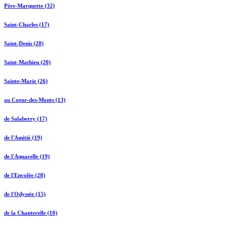
Père-Marquette (32)
Saint-Charles (17)
Saint-Denis (28)
Saint-Mathieu (20)
Sainte-Marie (26)
au Coeur-des-Monts (13)
de Salaberry (17)
de l'Amitié (19)
de l'Aquarelle (19)
de l'Envolée (28)
de l'Odyssée (15)
de la Chanterelle (10)