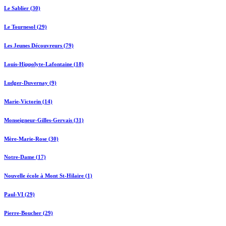
Le Sablier (30)
Le Tournesol (29)
Les Jeunes Découvreurs (79)
Louis-Hippolyte-Lafontaine (18)
Ludger-Duvernay (9)
Marie-Victorin (14)
Monseigneur-Gilles-Gervais (31)
Mère-Marie-Rose (30)
Notre-Dame (17)
Nouvelle école à Mont St-Hilaire (1)
Paul-VI (29)
Pierre-Boucher (29)