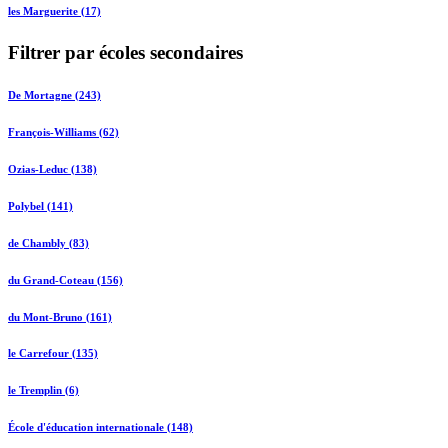
les Marguerite (17)
Filtrer par écoles secondaires
De Mortagne (243)
François-Williams (62)
Ozias-Leduc (138)
Polybel (141)
de Chambly (83)
du Grand-Coteau (156)
du Mont-Bruno (161)
le Carrefour (135)
le Tremplin (6)
École d'éducation internationale (148)