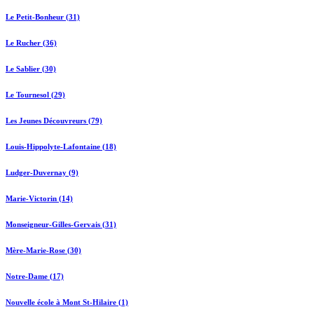
Le Petit-Bonheur (31)
Le Rucher (36)
Le Sablier (30)
Le Tournesol (29)
Les Jeunes Découvreurs (79)
Louis-Hippolyte-Lafontaine (18)
Ludger-Duvernay (9)
Marie-Victorin (14)
Monseigneur-Gilles-Gervais (31)
Mère-Marie-Rose (30)
Notre-Dame (17)
Nouvelle école à Mont St-Hilaire (1)