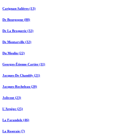
Carignan-Salières (13)
De Bourgogne (88)
De La Broquerie (32)
De Montarville (32)
Du Moulin (22)
Georges-Étienne-Cartier (11)
Jacques-De Chambly (21)
Jacques-Rocheleau (20)
Jolivent (23)
L'Arpège (25)
La Farandole (46)
La Roseraie (7)