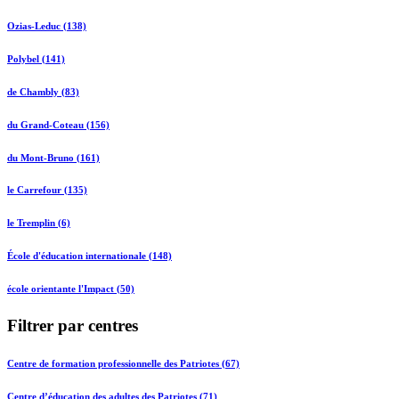
Ozias-Leduc (138)
Polybel (141)
de Chambly (83)
du Grand-Coteau (156)
du Mont-Bruno (161)
le Carrefour (135)
le Tremplin (6)
École d'éducation internationale (148)
école orientante l'Impact (50)
Filtrer par centres
Centre de formation professionnelle des Patriotes (67)
Centre d’éducation des adultes des Patriotes (71)