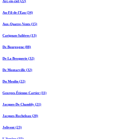
Arc-en-ciel (22)
Au-Fil-de-l'Eau (34)
Aux-Quatre-Vents (15)
Carignan-Salières (13)
De Bourgogne (88)
De La Broquerie (32)
De Montarville (32)
Du Moulin (22)
Georges-Étienne-Cartier (11)
Jacques-De Chambly (21)
Jacques-Rocheleau (20)
Jolivent (23)
L'Arpège (25)