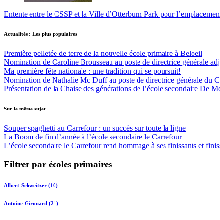
Entente entre le CSSP et la Ville d’Otterburn Park pour l’emplaceme
Actualités : Les plus populaires
Première pelletée de terre de la nouvelle école primaire à Beloeil
Nomination de Caroline Brousseau au poste de directrice générale adjo
Ma première fête nationale : une tradition qui se poursuit!
Nomination de Nathalie Mc Duff au poste de directrice générale du Cen
Présentation de la Chaise des générations de l’école secondaire De M
Sur le même sujet
Souper spaghetti au Carrefour : un succès sur toute la ligne
La Boom de fin d’année à l’école secondaire le Carrefour
L’école secondaire le Carrefour rend hommage à ses finissants et finis
Filtrer par écoles primaires
Albert-Schweitzer (16)
Antoine-Girouard (21)