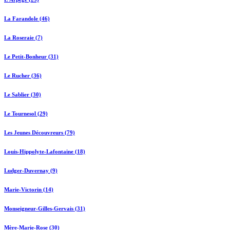
La Farandole (46)
La Roseraie (7)
Le Petit-Bonheur (31)
Le Rucher (36)
Le Sablier (30)
Le Tournesol (29)
Les Jeunes Découvreurs (79)
Louis-Hippolyte-Lafontaine (18)
Ludger-Duvernay (9)
Marie-Victorin (14)
Monseigneur-Gilles-Gervais (31)
Mère-Marie-Rose (30)