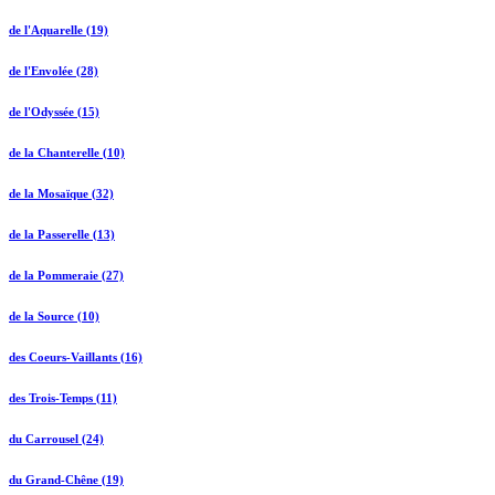
de l'Aquarelle (19)
de l'Envolée (28)
de l'Odyssée (15)
de la Chanterelle (10)
de la Mosaïque (32)
de la Passerelle (13)
de la Pommeraie (27)
de la Source (10)
des Coeurs-Vaillants (16)
des Trois-Temps (11)
du Carrousel (24)
du Grand-Chêne (19)