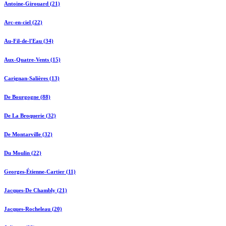
Antoine-Girouard (21)
Arc-en-ciel (22)
Au-Fil-de-l'Eau (34)
Aux-Quatre-Vents (15)
Carignan-Salières (13)
De Bourgogne (88)
De La Broquerie (32)
De Montarville (32)
Du Moulin (22)
Georges-Étienne-Cartier (11)
Jacques-De Chambly (21)
Jacques-Rocheleau (20)