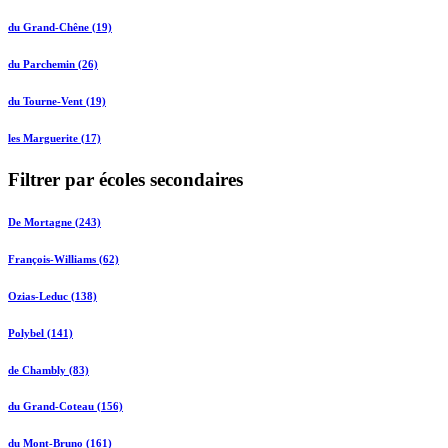
du Grand-Chêne (19)
du Parchemin (26)
du Tourne-Vent (19)
les Marguerite (17)
Filtrer par écoles secondaires
De Mortagne (243)
François-Williams (62)
Ozias-Leduc (138)
Polybel (141)
de Chambly (83)
du Grand-Coteau (156)
du Mont-Bruno (161)