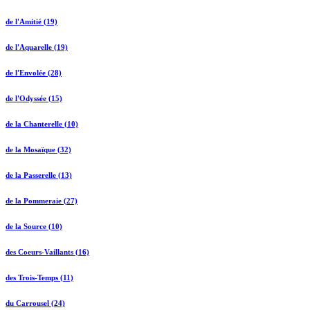
de l'Amitié (19)
de l'Aquarelle (19)
de l'Envolée (28)
de l'Odyssée (15)
de la Chanterelle (10)
de la Mosaïque (32)
de la Passerelle (13)
de la Pommeraie (27)
de la Source (10)
des Coeurs-Vaillants (16)
des Trois-Temps (11)
du Carrousel (24)