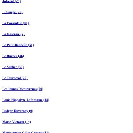
Jolivent (23)
L'Arpège (25)
La Farandole (46)
La Roseraie (7)
Le Petit-Bonheur (31)
Le Rucher (36)
Le Sablier (30)
Le Tournesol (29)
Les Jeunes Découvreurs (79)
Louis-Hippolyte-Lafontaine (18)
Ludger-Duvernay (9)
Marie-Victorin (14)
Monseigneur-Gilles-Gervais (31)