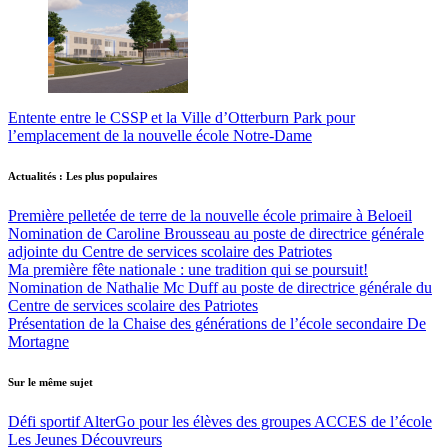
Entente entre le CSSP et la Ville d’Otterburn Park pour
l’emplacement de la nouvelle école Notre-Dame
Actualités : Les plus populaires
Première pelletée de terre de la nouvelle école primaire à Beloeil
Nomination de Caroline Brousseau au poste de directrice générale
adjointe du Centre de services scolaire des Patriotes
Ma première fête nationale : une tradition qui se poursuit!
Nomination de Nathalie Mc Duff au poste de directrice générale du
Centre de services scolaire des Patriotes
Présentation de la Chaise des générations de l’école secondaire De
Mortagne
Sur le même sujet
Défi sportif AlterGo pour les élèves des groupes ACCES de l’école
Les Jeunes Découvreurs