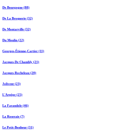
De Bourgogne (88)
De La Broquerie (32)
De Montarville (32)
Du Moulin (22)
Georges-Étienne-Cartier (11)
Jacques-De Chambly (21)
Jacques-Rocheleau (20)
Jolivent (23)
L'Arpège (25)
La Farandole (46)
La Roseraie (7)
Le Petit-Bonheur (31)