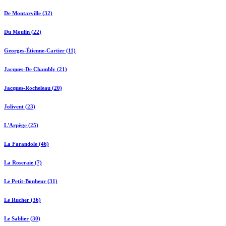
De Montarville (32)
Du Moulin (22)
Georges-Étienne-Cartier (11)
Jacques-De Chambly (21)
Jacques-Rocheleau (20)
Jolivent (23)
L'Arpège (25)
La Farandole (46)
La Roseraie (7)
Le Petit-Bonheur (31)
Le Rucher (36)
Le Sablier (30)