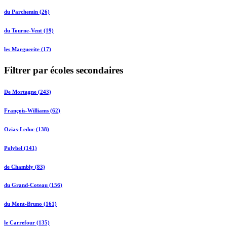
du Parchemin (26)
du Tourne-Vent (19)
les Marguerite (17)
Filtrer par écoles secondaires
De Mortagne (243)
François-Williams (62)
Ozias-Leduc (138)
Polybel (141)
de Chambly (83)
du Grand-Coteau (156)
du Mont-Bruno (161)
le Carrefour (135)