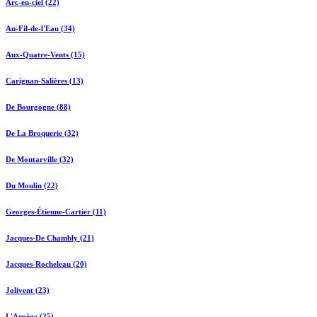
Arc-en-ciel (22)
Au-Fil-de-l'Eau (34)
Aux-Quatre-Vents (15)
Carignan-Salières (13)
De Bourgogne (88)
De La Broquerie (32)
De Montarville (32)
Du Moulin (22)
Georges-Étienne-Cartier (11)
Jacques-De Chambly (21)
Jacques-Rocheleau (20)
Jolivent (23)
L'Arpège (25)