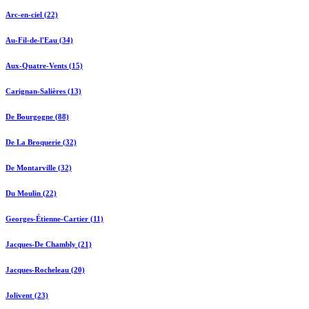
Arc-en-ciel (22)
Au-Fil-de-l'Eau (34)
Aux-Quatre-Vents (15)
Carignan-Salières (13)
De Bourgogne (88)
De La Broquerie (32)
De Montarville (32)
Du Moulin (22)
Georges-Étienne-Cartier (11)
Jacques-De Chambly (21)
Jacques-Rocheleau (20)
Jolivent (23)