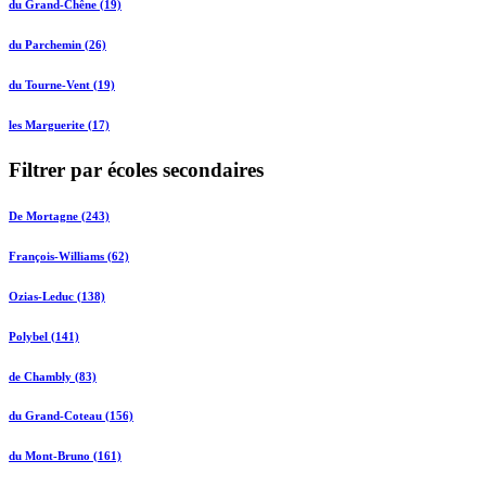
du Grand-Chêne (19)
du Parchemin (26)
du Tourne-Vent (19)
les Marguerite (17)
Filtrer par écoles secondaires
De Mortagne (243)
François-Williams (62)
Ozias-Leduc (138)
Polybel (141)
de Chambly (83)
du Grand-Coteau (156)
du Mont-Bruno (161)