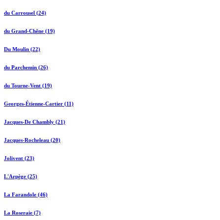
du Carrousel (24)
du Grand-Chêne (19)
Du Moulin (22)
du Parchemin (26)
du Tourne-Vent (19)
Georges-Étienne-Cartier (11)
Jacques-De Chambly (21)
Jacques-Rocheleau (20)
Jolivent (23)
L'Arpège (25)
La Farandole (46)
La Roseraie (7)