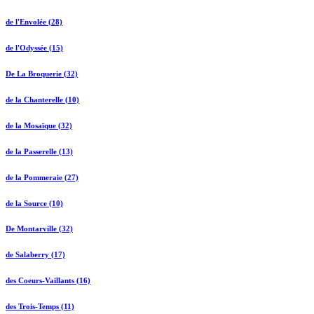
de l'Envolée (28)
de l'Odyssée (15)
De La Broquerie (32)
de la Chanterelle (10)
de la Mosaïque (32)
de la Passerelle (13)
de la Pommeraie (27)
de la Source (10)
De Montarville (32)
de Salaberry (17)
des Coeurs-Vaillants (16)
des Trois-Temps (11)