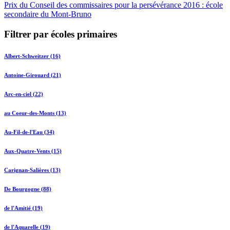
Prix du Conseil des commissaires pour la persévérance 2016 : école
secondaire du Mont-Bruno
Filtrer par écoles primaires
Albert-Schweitzer (16)
Antoine-Girouard (21)
Arc-en-ciel (22)
au Coeur-des-Monts (13)
Au-Fil-de-l'Eau (34)
Aux-Quatre-Vents (15)
Carignan-Salières (13)
De Bourgogne (88)
de l'Amitié (19)
de l'Aquarelle (19)