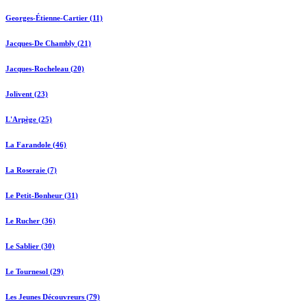
Georges-Étienne-Cartier (11)
Jacques-De Chambly (21)
Jacques-Rocheleau (20)
Jolivent (23)
L'Arpège (25)
La Farandole (46)
La Roseraie (7)
Le Petit-Bonheur (31)
Le Rucher (36)
Le Sablier (30)
Le Tournesol (29)
Les Jeunes Découvreurs (79)