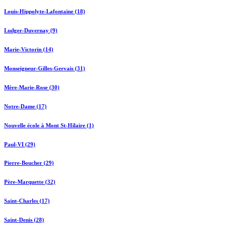
Louis-Hippolyte-Lafontaine (18)
Ludger-Duvernay (9)
Marie-Victorin (14)
Monseigneur-Gilles-Gervais (31)
Mère-Marie-Rose (30)
Notre-Dame (17)
Nouvelle école à Mont St-Hilaire (1)
Paul-VI (29)
Pierre-Boucher (29)
Père-Marquette (32)
Saint-Charles (17)
Saint-Denis (28)