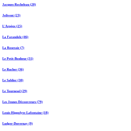
Jacques-Rocheleau (20)
Jolivent (23)
L'Arpège (25)
La Farandole (46)
La Roseraie (7)
Le Petit-Bonheur (31)
Le Rucher (36)
Le Sablier (30)
Le Tournesol (29)
Les Jeunes Découvreurs (79)
Louis-Hippolyte-Lafontaine (18)
Ludger-Duvernay (9)