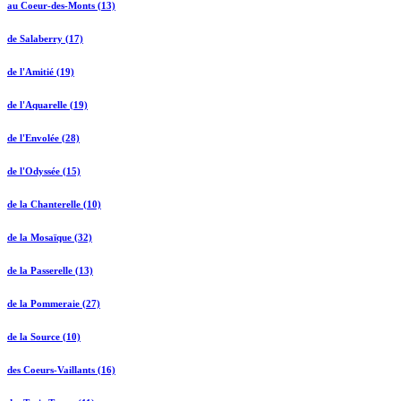
au Coeur-des-Monts (13)
de Salaberry (17)
de l'Amitié (19)
de l'Aquarelle (19)
de l'Envolée (28)
de l'Odyssée (15)
de la Chanterelle (10)
de la Mosaïque (32)
de la Passerelle (13)
de la Pommeraie (27)
de la Source (10)
des Coeurs-Vaillants (16)