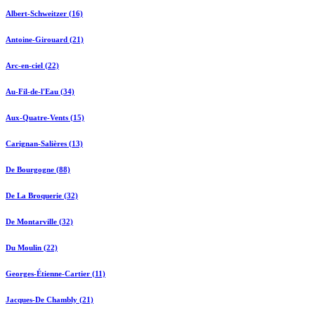
Albert-Schweitzer (16)
Antoine-Girouard (21)
Arc-en-ciel (22)
Au-Fil-de-l'Eau (34)
Aux-Quatre-Vents (15)
Carignan-Salières (13)
De Bourgogne (88)
De La Broquerie (32)
De Montarville (32)
Du Moulin (22)
Georges-Étienne-Cartier (11)
Jacques-De Chambly (21)