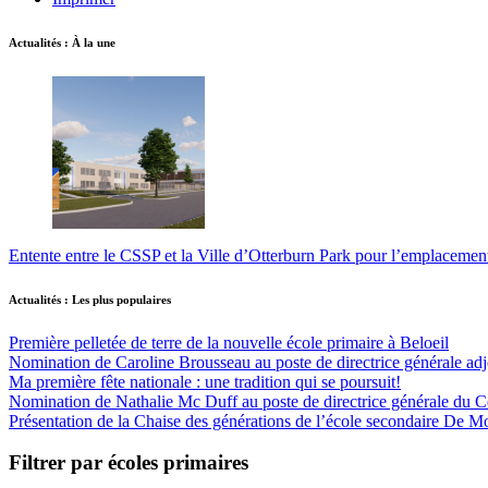
Actualités : À la une
Entente entre le CSSP et la Ville d’Otterburn Park pour l’emplaceme
Actualités : Les plus populaires
Première pelletée de terre de la nouvelle école primaire à Beloeil
Nomination de Caroline Brousseau au poste de directrice générale adjo
Ma première fête nationale : une tradition qui se poursuit!
Nomination de Nathalie Mc Duff au poste de directrice générale du Cen
Présentation de la Chaise des générations de l’école secondaire De M
Filtrer par écoles primaires