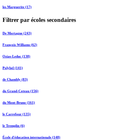
les Marguerite (17)
Filtrer par écoles secondaires
De Mortagne (243)
François-Williams (62)
Ozias-Leduc (138)
Polybel (141)
de Chambly (83)
du Grand-Coteau (156)
du Mont-Bruno (161)
le Carrefour (135)
le Tremplin (6)
École d'éducation internationale (148)