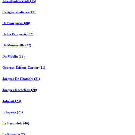
Aux-Quatre-Vents (15)
Carignan-Salières (13)
De Bourgogne (88)
De La Broquerie (32)
De Montarville (32)
Du Moulin (22)
Georges-Étienne-Cartier (11)
Jacques-De Chambly (21)
Jacques-Rocheleau (20)
Jolivent (23)
L'Arpège (25)
La Farandole (46)
La Roseraie (7)