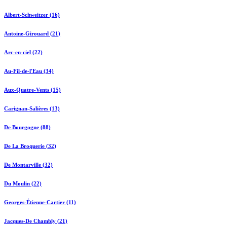
Albert-Schweitzer (16)
Antoine-Girouard (21)
Arc-en-ciel (22)
Au-Fil-de-l'Eau (34)
Aux-Quatre-Vents (15)
Carignan-Salières (13)
De Bourgogne (88)
De La Broquerie (32)
De Montarville (32)
Du Moulin (22)
Georges-Étienne-Cartier (11)
Jacques-De Chambly (21)