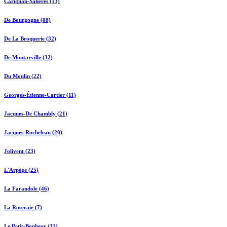
Carignan-Salières (13)
De Bourgogne (88)
De La Broquerie (32)
De Montarville (32)
Du Moulin (22)
Georges-Étienne-Cartier (11)
Jacques-De Chambly (21)
Jacques-Rocheleau (20)
Jolivent (23)
L'Arpège (25)
La Farandole (46)
La Roseraie (7)
Le Petit-Bonheur (31)