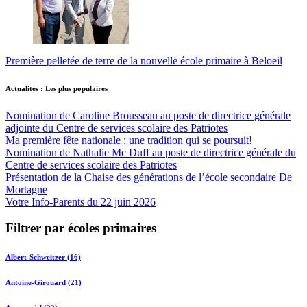
Première pelletée de terre de la nouvelle école primaire à Beloeil
Actualités : Les plus populaires
Nomination de Caroline Brousseau au poste de directrice générale
adjointe du Centre de services scolaire des Patriotes
Ma première fête nationale : une tradition qui se poursuit!
Nomination de Nathalie Mc Duff au poste de directrice générale du
Centre de services scolaire des Patriotes
Présentation de la Chaise des générations de l’école secondaire De
Mortagne
Votre Info-Parents du 22 juin 2026
Filtrer par écoles primaires
Albert-Schweitzer (16)
Antoine-Girouard (21)