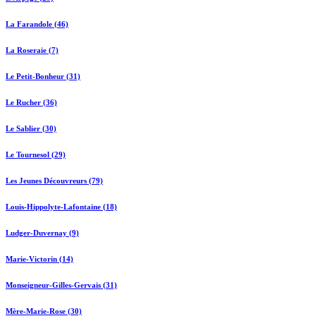
La Farandole (46)
La Roseraie (7)
Le Petit-Bonheur (31)
Le Rucher (36)
Le Sablier (30)
Le Tournesol (29)
Les Jeunes Découvreurs (79)
Louis-Hippolyte-Lafontaine (18)
Ludger-Duvernay (9)
Marie-Victorin (14)
Monseigneur-Gilles-Gervais (31)
Mère-Marie-Rose (30)