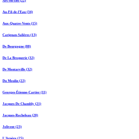
Arc-en-ciel (22)
Au-Fil-de-l'Eau (34)
Aux-Quatre-Vents (15)
Carignan-Salières (13)
De Bourgogne (88)
De La Broquerie (32)
De Montarville (32)
Du Moulin (22)
Georges-Étienne-Cartier (11)
Jacques-De Chambly (21)
Jacques-Rocheleau (20)
Jolivent (23)
L'Arpège (25)