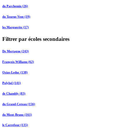
du Parchemin (26)
du Tourne-Vent (19)
les Marguerite (17)
Filtrer par écoles secondaires
De Mortagne (243)
François-Williams (62)
Ozias-Leduc (138)
Polybel (141)
de Chambly (83)
du Grand-Coteau (156)
du Mont-Bruno (161)
le Carrefour (135)