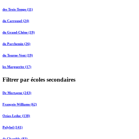
des Trois-Temps (11)
du Carrousel (24)
du Grand-Chêne (19)
du Parchemin (26)
du Tourne-Vent (19)
les Marguerite (17)
Filtrer par écoles secondaires
De Mortagne (243)
François-Williams (62)
Ozias-Leduc (138)
Polybel (141)
de Chambly (83)