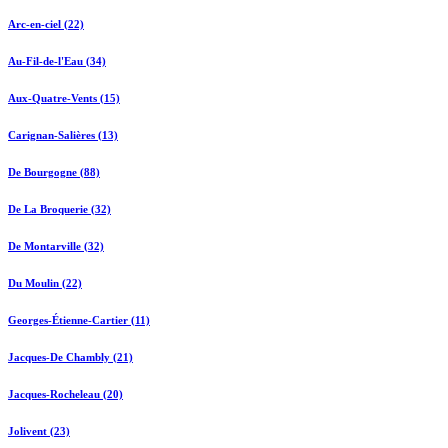
Arc-en-ciel (22)
Au-Fil-de-l'Eau (34)
Aux-Quatre-Vents (15)
Carignan-Salières (13)
De Bourgogne (88)
De La Broquerie (32)
De Montarville (32)
Du Moulin (22)
Georges-Étienne-Cartier (11)
Jacques-De Chambly (21)
Jacques-Rocheleau (20)
Jolivent (23)