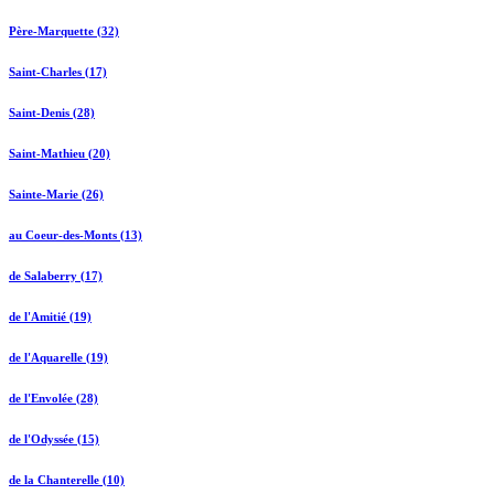
Père-Marquette (32)
Saint-Charles (17)
Saint-Denis (28)
Saint-Mathieu (20)
Sainte-Marie (26)
au Coeur-des-Monts (13)
de Salaberry (17)
de l'Amitié (19)
de l'Aquarelle (19)
de l'Envolée (28)
de l'Odyssée (15)
de la Chanterelle (10)