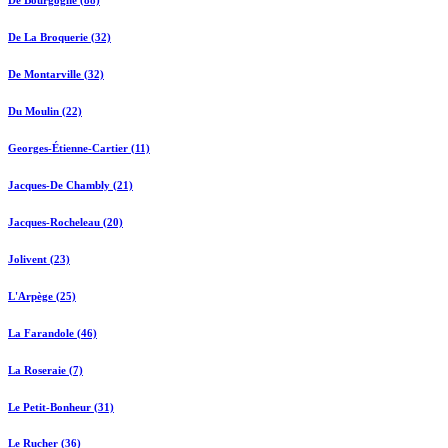
De La Broquerie (32)
De Montarville (32)
Du Moulin (22)
Georges-Étienne-Cartier (11)
Jacques-De Chambly (21)
Jacques-Rocheleau (20)
Jolivent (23)
L'Arpège (25)
La Farandole (46)
La Roseraie (7)
Le Petit-Bonheur (31)
Le Rucher (36)