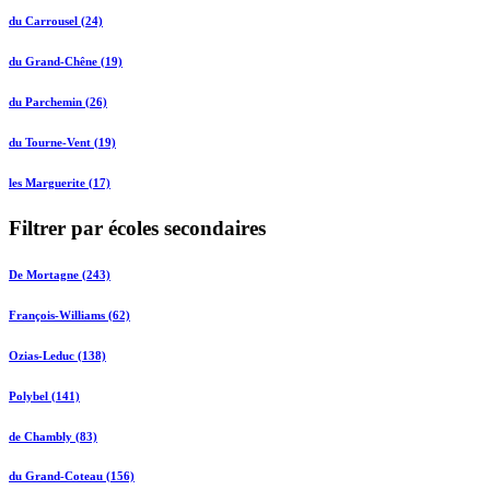
du Carrousel (24)
du Grand-Chêne (19)
du Parchemin (26)
du Tourne-Vent (19)
les Marguerite (17)
Filtrer par écoles secondaires
De Mortagne (243)
François-Williams (62)
Ozias-Leduc (138)
Polybel (141)
de Chambly (83)
du Grand-Coteau (156)