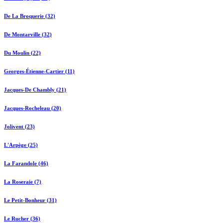
De La Broquerie (32)
De Montarville (32)
Du Moulin (22)
Georges-Étienne-Cartier (11)
Jacques-De Chambly (21)
Jacques-Rocheleau (20)
Jolivent (23)
L'Arpège (25)
La Farandole (46)
La Roseraie (7)
Le Petit-Bonheur (31)
Le Rucher (36)