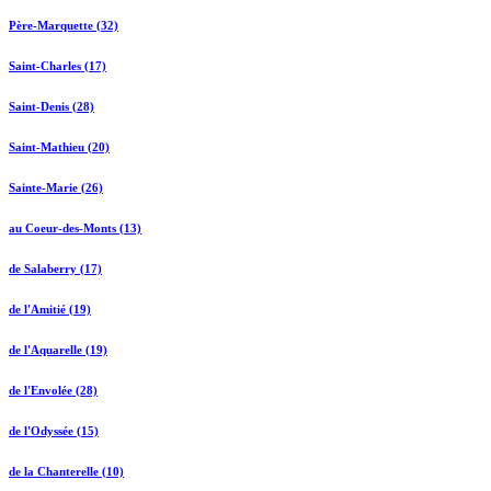
Père-Marquette (32)
Saint-Charles (17)
Saint-Denis (28)
Saint-Mathieu (20)
Sainte-Marie (26)
au Coeur-des-Monts (13)
de Salaberry (17)
de l'Amitié (19)
de l'Aquarelle (19)
de l'Envolée (28)
de l'Odyssée (15)
de la Chanterelle (10)