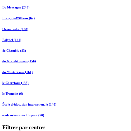
De Mortagne (243)
François-Williams (62)
Ozias-Leduc (138)
Polybel (141)
de Chambly (83)
du Grand-Coteau (156)
du Mont-Bruno (161)
le Carrefour (135)
le Tremplin (6)
École d'éducation internationale (148)
école orientante l'Impact (50)
Filtrer par centres