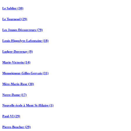
Le Sablier (30)
Le Tournesol (29)
Les Jeunes Découvreurs (79)
Louis-Hippolyte-Lafontaine (18)
Ludger-Duvernay (9)
Marie-Victorin (14)
Monseigneur-Gilles-Gervais (31)
Mère-Marie-Rose (30)
Notre-Dame (17)
Nouvelle école à Mont St-Hilaire (1)
Paul-VI (29)
Pierre-Boucher (29)