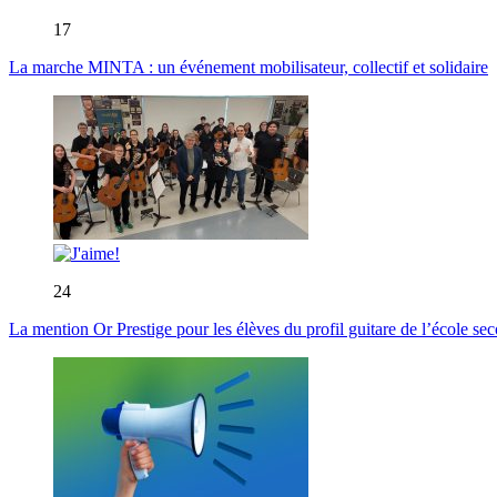
17
La marche MINTA : un événement mobilisateur, collectif et solidaire
24
La mention Or Prestige pour les élèves du profil guitare de l’école s