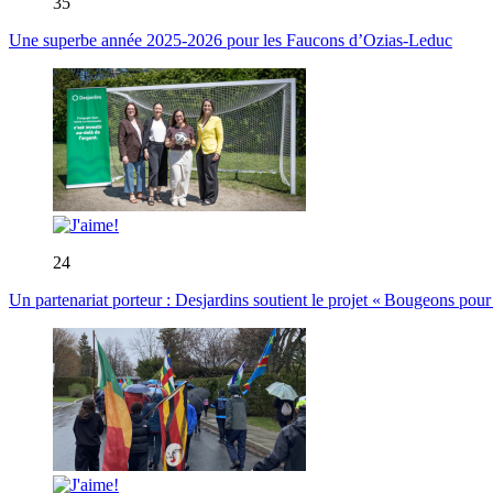
35
Une superbe année 2025-2026 pour les Faucons d’Ozias-Leduc
24
Un partenariat porteur : Desjardins soutient le projet « Bougeons pour 