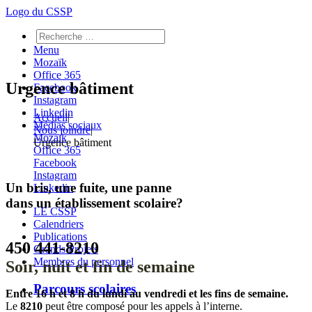
Logo du CSSP
Menu
Mozaïk
Office 365
Urgence bâtiment
Facebook
Instagram
Linkedin
Accueil
|
Médias sociaux
Nous joindre
|
Mozaïk
Urgence bâtiment
Office 365
Facebook
Instagram
Un bris, une fuite, une panne
Linkedin
dans un établissement scolaire?
LE CSSP
Calendriers
Publications
450 441-8210
Grands Projets
Membres du personnel
Soir, nuit et fin de semaine
Parcours scolaires
Entre 16 h et 8 h du lundi au vendredi et les fins de semaine.
Le
8210
peut être composé pour les appels à l’interne.