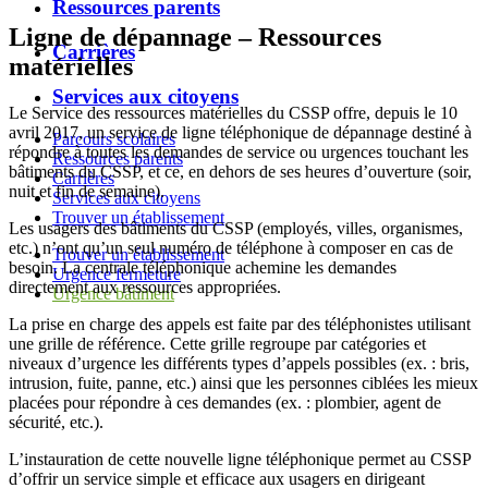
Ressources parents
Ligne de dépannage – Ressources
Carrières
matérielles
Services aux citoyens
Le Service des ressources matérielles du CSSP offre, depuis le 10
avril 2017, un service de ligne téléphonique de dépannage destiné à
Parcours scolaires
répondre à toutes les demandes de service ou urgences touchant les
Ressources parents
bâtiments du CSSP, et ce, en dehors de ses heures d’ouverture (soir,
Carrières
nuit et fin de semaine).
Services aux citoyens
Trouver un établissement
Les usagers des bâtiments du CSSP (employés, villes, organismes,
etc.) n’ont qu’un seul numéro de téléphone à composer en cas de
Trouver un établissement
besoin. La centrale téléphonique achemine les demandes
Urgence fermeture
directement aux ressources appropriées.
Urgence bâtiment
La prise en charge des appels est faite par des téléphonistes utilisant
une grille de référence. Cette grille regroupe par catégories et
niveaux d’urgence les différents types d’appels possibles (ex. : bris,
intrusion, fuite, panne, etc.) ainsi que les personnes ciblées les mieux
placées pour répondre à ces demandes (ex. : plombier, agent de
sécurité, etc.).
L’instauration de cette nouvelle ligne téléphonique permet au CSSP
d’offrir un service simple et efficace aux usagers en dirigeant