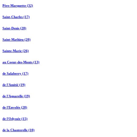
Père-Marquette (32)
Saint-Charles (17)
Saint-Denis (28)
Saint-Mathieu (20)
Sainte-Marie (26)
au Coeur-des-Monts (13)
de Salaberry (17)
de l'Amitié (19)
de l'Aquarelle (19)
de l'Envolée (28)
de l'Odyssée (15)
de la Chanterelle (10)