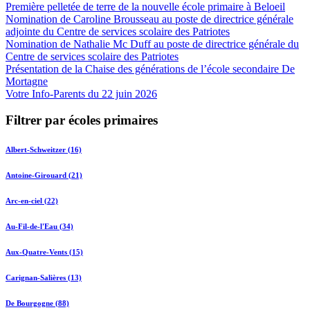
Première pelletée de terre de la nouvelle école primaire à Beloeil
Nomination de Caroline Brousseau au poste de directrice générale
adjointe du Centre de services scolaire des Patriotes
Nomination de Nathalie Mc Duff au poste de directrice générale du
Centre de services scolaire des Patriotes
Présentation de la Chaise des générations de l’école secondaire De
Mortagne
Votre Info-Parents du 22 juin 2026
Filtrer par écoles primaires
Albert-Schweitzer (16)
Antoine-Girouard (21)
Arc-en-ciel (22)
Au-Fil-de-l'Eau (34)
Aux-Quatre-Vents (15)
Carignan-Salières (13)
De Bourgogne (88)