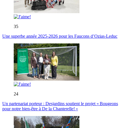
35
Une superbe année 2025-2026 pour les Faucons d’Ozias-Leduc
24
Un partenariat porteur : Desjardins soutient le projet « Bougeons
pour notre bien-être à De la Chanterelle! »