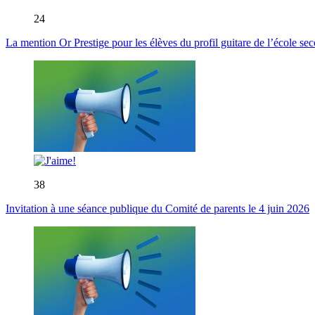
24
La mention Or Prestige pour les élèves du profil guitare de l’école s
38
Invitation à une séance publique du Comité de parents le 4 juin 2026