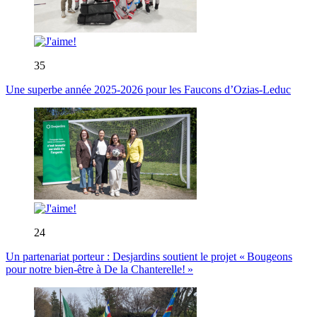
35
Une superbe année 2025-2026 pour les Faucons d’Ozias-Leduc
24
Un partenariat porteur : Desjardins soutient le projet « Bougeons
pour notre bien-être à De la Chanterelle! »