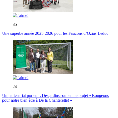
35
Une superbe année 2025-2026 pour les Faucons d’Ozias-Leduc
24
Un partenariat porteur : Desjardins soutient le projet « Bougeons
pour notre bien-être à De la Chanterelle! »