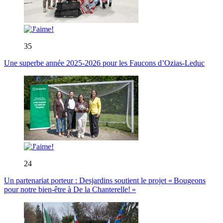
35
Une superbe année 2025-2026 pour les Faucons d’Ozias-Leduc
24
Un partenariat porteur : Desjardins soutient le projet « Bougeons
pour notre bien-être à De la Chanterelle! »