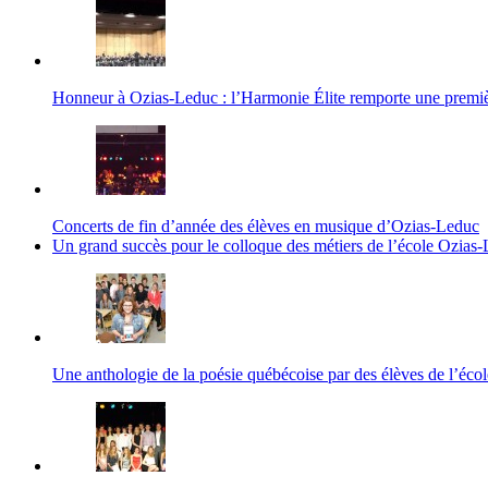
Honneur à Ozias-Leduc : l’Harmonie Élite remporte une premiè
Concerts de fin d’année des élèves en musique d’Ozias-Leduc
Un grand succès pour le colloque des métiers de l’école Ozias
Une anthologie de la poésie québécoise par des élèves de l’éc