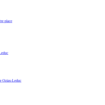
re place
-Leduc
ole Ozias-Leduc