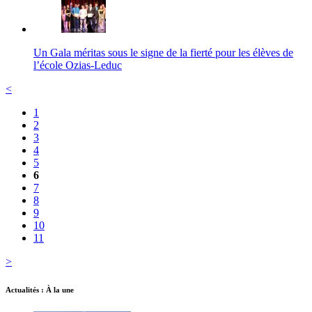
Un Gala méritas sous le signe de la fierté pour les élèves de
l’école Ozias-Leduc
<
1
2
3
4
5
6
7
8
9
10
11
>
Actualités : À la une