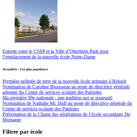
Entente entre le CSSP et la Ville d’Otterburn Park pour
l’emplacement de la nouvelle école Notre-Dame
Actualités : Les plus populaires
Première pelletée de terre de la nouvelle école primaire à Beloeil
Nomination de Caroline Brousseau au poste de directrice générale
adjointe du Centre de services scolaire des Patriotes
Ma première fête nationale : une tradition qui se poursuit!
Nomination de Nathalie Mc Duff au poste de directrice générale du
Centre de services scolaire des Patriotes
Présentation de la Chaise des générations de l’école secondaire De
Mortagne
Filtrer par école