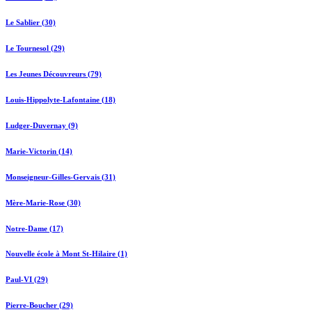
Le Sablier (30)
Le Tournesol (29)
Les Jeunes Découvreurs (79)
Louis-Hippolyte-Lafontaine (18)
Ludger-Duvernay (9)
Marie-Victorin (14)
Monseigneur-Gilles-Gervais (31)
Mère-Marie-Rose (30)
Notre-Dame (17)
Nouvelle école à Mont St-Hilaire (1)
Paul-VI (29)
Pierre-Boucher (29)