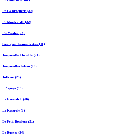
De La Broquerie (32)
De Montarville (32)
Du Moulin (22)
Georges-Étienne-Cartier (11)
Jacques-De Chambly (21)
Jacques-Rocheleau (20)
Jolivent (23)
L'Arpège (25)
La Farandole (46)
La Roseraie (7)
Le Petit-Bonheur (31)
Le Rucher (36)