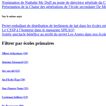
Nomination de Nathalie Mc Duff au poste de directrice générale du Cen
Présentation de la Chaise des générations de l’école secondaire De M
Sur le même sujet
Projet emballant de distribution de berlingots de lait dans les écoles 
Le CSSP à l’honneur dans le magazine SPEAQ!
Soirée spectacle bénéfice au profit du projet Les Anges dans nos écol
Filtrer par écoles primaires
Albert-Schweitzer (16)
Antoine-Girouard (21)
Arc-en-ciel (22)
Au-Fil-de-l'Eau (34)
Aux-Quatre-Vents (15)
Carignan-Salières (13)
De Bourgogne (88)