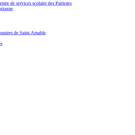
tre de services scolaire des Patriotes
ortagne
primaires de Saint-Amable
es