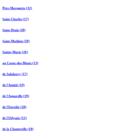
Père-Marquette (32)
Saint-Charles (17)
Saint-Denis (28)
Saint-Mathieu (20)
Sainte-Marie (26)
au Coeur-des-Monts (13)
de Salaberry (17)
de l'Amitié (19)
de l'Aquarelle (19)
de l'Envolée (28)
de l'Odyssée (15)
de la Chanterelle (10)