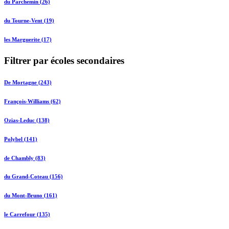
du Parchemin (26)
du Tourne-Vent (19)
les Marguerite (17)
Filtrer par écoles secondaires
De Mortagne (243)
François-Williams (62)
Ozias-Leduc (138)
Polybel (141)
de Chambly (83)
du Grand-Coteau (156)
du Mont-Bruno (161)
le Carrefour (135)