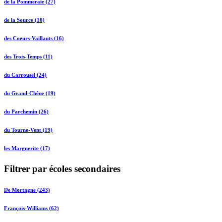
de la Pommeraie (27)
de la Source (10)
des Coeurs-Vaillants (16)
des Trois-Temps (11)
du Carrousel (24)
du Grand-Chêne (19)
du Parchemin (26)
du Tourne-Vent (19)
les Marguerite (17)
Filtrer par écoles secondaires
De Mortagne (243)
François-Williams (62)