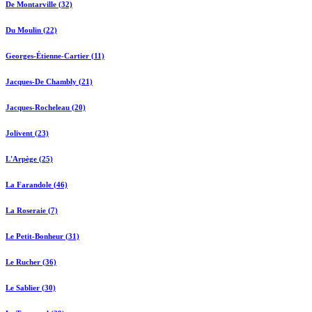
De Montarville (32)
Du Moulin (22)
Georges-Étienne-Cartier (11)
Jacques-De Chambly (21)
Jacques-Rocheleau (20)
Jolivent (23)
L'Arpège (25)
La Farandole (46)
La Roseraie (7)
Le Petit-Bonheur (31)
Le Rucher (36)
Le Sablier (30)