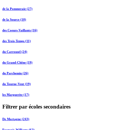
de la Pommeraie (27)
de la Source (10)
des Coeurs-Vaillants (16)
des Trois-Temps (11)
du Carrousel (24)
du Grand-Chêne (19)
du Parchemin (26)
du Tourne-Vent (19)
les Marguerite (17)
Filtrer par écoles secondaires
De Mortagne (243)
François-Williams (62)