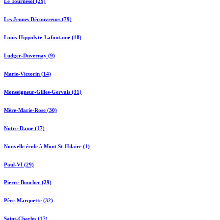
Le Tournesol (29)
Les Jeunes Découvreurs (79)
Louis-Hippolyte-Lafontaine (18)
Ludger-Duvernay (9)
Marie-Victorin (14)
Monseigneur-Gilles-Gervais (31)
Mère-Marie-Rose (30)
Notre-Dame (17)
Nouvelle école à Mont St-Hilaire (1)
Paul-VI (29)
Pierre-Boucher (29)
Père-Marquette (32)
Saint-Charles (17)