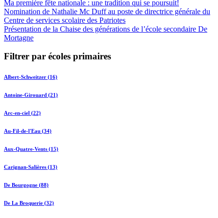
Ma première fête nationale : une tradition qui se poursuit!
Nomination de Nathalie Mc Duff au poste de directrice générale du
Centre de services scolaire des Patriotes
Présentation de la Chaise des générations de l’école secondaire De
Mortagne
Filtrer par écoles primaires
Albert-Schweitzer (16)
Antoine-Girouard (21)
Arc-en-ciel (22)
Au-Fil-de-l'Eau (34)
Aux-Quatre-Vents (15)
Carignan-Salières (13)
De Bourgogne (88)
De La Broquerie (32)