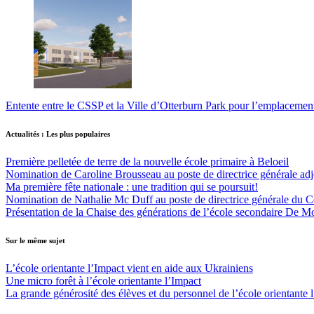
Entente entre le CSSP et la Ville d’Otterburn Park pour l’emplaceme
Actualités : Les plus populaires
Première pelletée de terre de la nouvelle école primaire à Beloeil
Nomination de Caroline Brousseau au poste de directrice générale adjo
Ma première fête nationale : une tradition qui se poursuit!
Nomination de Nathalie Mc Duff au poste de directrice générale du Cen
Présentation de la Chaise des générations de l’école secondaire De M
Sur le même sujet
L’école orientante l’Impact vient en aide aux Ukrainiens
Une micro forêt à l’école orientante l’Impact
La grande générosité des élèves et du personnel de l’école orientante 