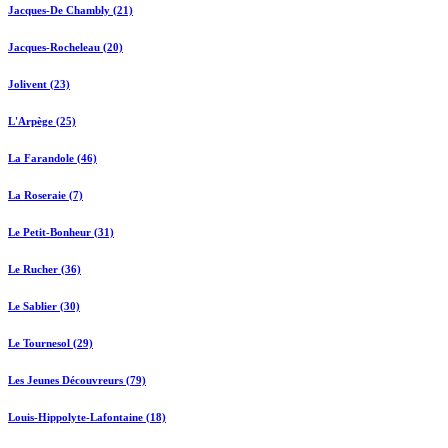
Jacques-De Chambly (21)
Jacques-Rocheleau (20)
Jolivent (23)
L'Arpège (25)
La Farandole (46)
La Roseraie (7)
Le Petit-Bonheur (31)
Le Rucher (36)
Le Sablier (30)
Le Tournesol (29)
Les Jeunes Découvreurs (79)
Louis-Hippolyte-Lafontaine (18)