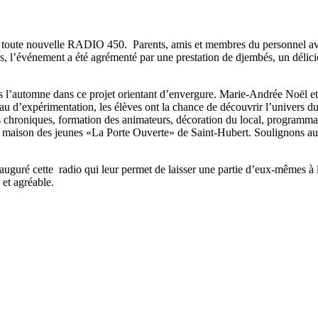
sa toute nouvelle RADIO 450. Parents, amis et membres du personnel avai
lles, l’événement a été agrémenté par une prestation de djembés, un délic
s l’automne dans ce projet orientant d’envergure. Marie-Andrée Noël et
teau d’expérimentation, les élèves ont la chance de découvrir l’univers 
 chroniques, formation des animateurs, décoration du local, programmatio
a maison des jeunes «La Porte Ouverte» de Saint-Hubert. Soulignons a
uguré cette radio qui leur permet de laisser une partie d’eux-mêmes à l’
 et agréable.