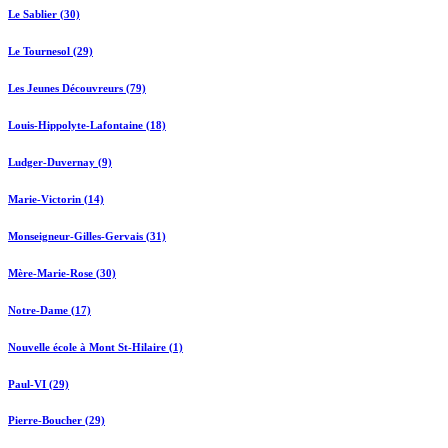
Le Sablier (30)
Le Tournesol (29)
Les Jeunes Découvreurs (79)
Louis-Hippolyte-Lafontaine (18)
Ludger-Duvernay (9)
Marie-Victorin (14)
Monseigneur-Gilles-Gervais (31)
Mère-Marie-Rose (30)
Notre-Dame (17)
Nouvelle école à Mont St-Hilaire (1)
Paul-VI (29)
Pierre-Boucher (29)