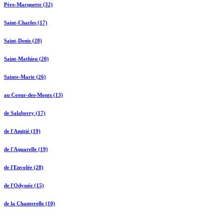
Père-Marquette (32)
Saint-Charles (17)
Saint-Denis (28)
Saint-Mathieu (20)
Sainte-Marie (26)
au Coeur-des-Monts (13)
de Salaberry (17)
de l'Amitié (19)
de l'Aquarelle (19)
de l'Envolée (28)
de l'Odyssée (15)
de la Chanterelle (10)