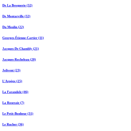
De La Broquerie (32)
De Montarville (32)
Du Moulin (22)
Georges-Étienne-Cartier (11)
Jacques-De Chambly (21)
Jacques-Rocheleau (20)
Jolivent (23)
L'Arpège (25)
La Farandole (46)
La Roseraie (7)
Le Petit-Bonheur (31)
Le Rucher (36)