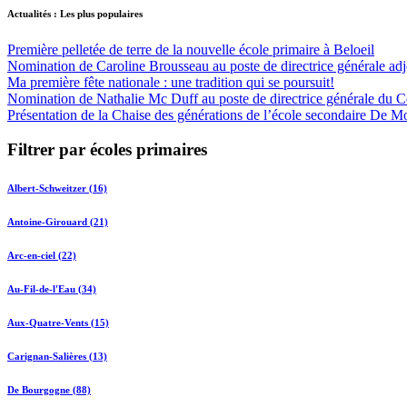
Actualités : Les plus populaires
Première pelletée de terre de la nouvelle école primaire à Beloeil
Nomination de Caroline Brousseau au poste de directrice générale adjo
Ma première fête nationale : une tradition qui se poursuit!
Nomination de Nathalie Mc Duff au poste de directrice générale du Cen
Présentation de la Chaise des générations de l’école secondaire De M
Filtrer par écoles primaires
Albert-Schweitzer (16)
Antoine-Girouard (21)
Arc-en-ciel (22)
Au-Fil-de-l'Eau (34)
Aux-Quatre-Vents (15)
Carignan-Salières (13)
De Bourgogne (88)