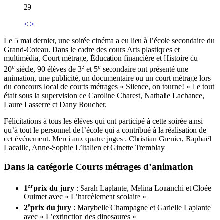
29
<
>
Le 5 mai dernier, une soirée cinéma a eu lieu à l’école secondaire du
Grand-Coteau. Dans le cadre des cours Arts plastiques et
multimédia, Court métrage, Éducation financière et Histoire du
e
e
e
20
siècle, 90 élèves de 3
et 5
secondaire ont présenté une
animation, une publicité, un documentaire ou un court métrage lors
du concours local de courts métrages « Silence, on tourne! » Le tout
était sous la supervision de Caroline Charest, Nathalie Lachance,
Laure Lasserre et Dany Boucher.
Félicitations à tous les élèves qui ont participé à cette soirée ainsi
qu’à tout le personnel de l’école qui a contribué à la réalisation de
cet événement. Merci aux quatre juges : Christian Grenier, Raphaël
Lacaille, Anne-Sophie L’Italien et Ginette Tremblay.
Dans la catégorie Courts métrages d’animation
er
1
prix du jury
: Sarah Laplante, Melina Louanchi et Cloée
Ouimet avec « L’harcèlement scolaire »
e
2
prix du jury
: Marybelle Champagne et Garielle Laplante
avec « L’extinction des dinosaures »