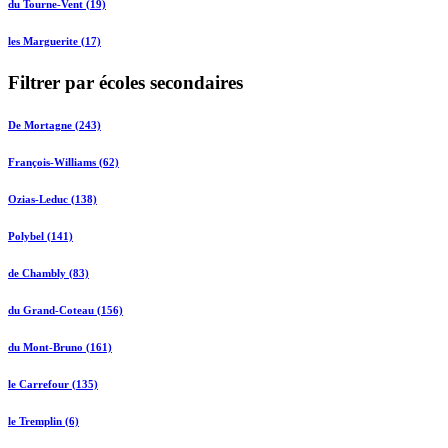
du Tourne-Vent (19)
les Marguerite (17)
Filtrer par écoles secondaires
De Mortagne (243)
François-Williams (62)
Ozias-Leduc (138)
Polybel (141)
de Chambly (83)
du Grand-Coteau (156)
du Mont-Bruno (161)
le Carrefour (135)
le Tremplin (6)