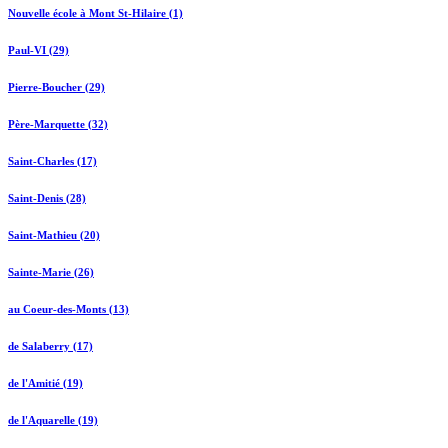
Nouvelle école à Mont St-Hilaire (1)
Paul-VI (29)
Pierre-Boucher (29)
Père-Marquette (32)
Saint-Charles (17)
Saint-Denis (28)
Saint-Mathieu (20)
Sainte-Marie (26)
au Coeur-des-Monts (13)
de Salaberry (17)
de l'Amitié (19)
de l'Aquarelle (19)