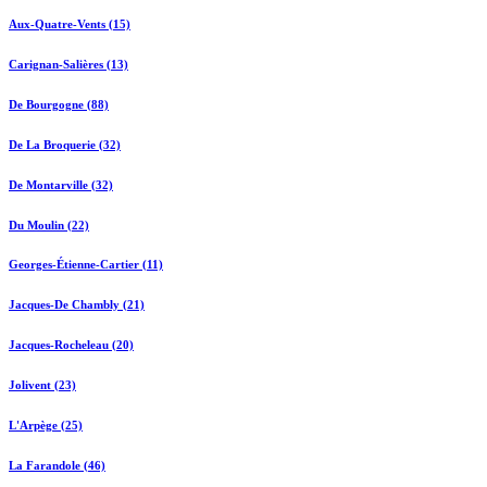
Aux-Quatre-Vents (15)
Carignan-Salières (13)
De Bourgogne (88)
De La Broquerie (32)
De Montarville (32)
Du Moulin (22)
Georges-Étienne-Cartier (11)
Jacques-De Chambly (21)
Jacques-Rocheleau (20)
Jolivent (23)
L'Arpège (25)
La Farandole (46)