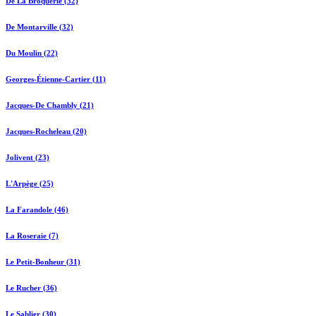
De La Broquerie (32)
De Montarville (32)
Du Moulin (22)
Georges-Étienne-Cartier (11)
Jacques-De Chambly (21)
Jacques-Rocheleau (20)
Jolivent (23)
L'Arpège (25)
La Farandole (46)
La Roseraie (7)
Le Petit-Bonheur (31)
Le Rucher (36)
Le Sablier (30)