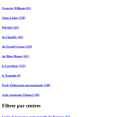
François-Williams (62)
Ozias-Leduc (138)
Polybel (141)
de Chambly (83)
du Grand-Coteau (156)
du Mont-Bruno (161)
le Carrefour (135)
le Tremplin (6)
École d'éducation internationale (148)
école orientante l'Impact (50)
Filtrer par centres
Centre de formation professionnelle des Patriotes (67)