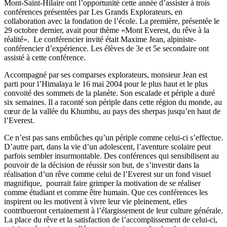
Mont-Saint-Hilaire ont l’opportunité cette année d’assister à trois
conférences présentées par Les Grands Explorateurs, en
collaboration avec la fondation de l’école. La première, présentée le
29 octobre dernier, avait pour thème «Mont Everest, du rêve à la
réalité». Le conférencier invité était Maxime Jean, alpiniste-
conférencier d’expérience. Les élèves de 3e et 5e secondaire ont
assisté à cette conférence.
Accompagné par ses comparses explorateurs, monsieur Jean est
parti pour l’Himalaya le 16 mai 2004 pour le plus haut et le plus
convoité des sommets de la planète. Son escalade et périple a duré
six semaines. Il a raconté son périple dans cette région du monde, au
cœur de la vallée du Khumbu, au pays des sherpas jusqu’en haut de
l’Everest.
Ce n’est pas sans embûches qu’un périple comme celui-ci s’effectue.
D’autre part, dans la vie d’un adolescent, l’aventure scolaire peut
parfois sembler insurmontable. Des conférences qui sensibilisent au
pouvoir de la décision de réussir son but, de s’investir dans la
réalisation d’un rêve comme celui de l’Everest sur un fond visuel
magnifique, pourrait faire grimper la motivation de se réaliser
comme étudiant et comme être humain. Que ces conférences les
inspirent ou les motivent à vivre leur vie pleinement, elles
contribueront certainement à l’élargissement de leur culture générale.
La place du rêve et la satisfaction de l’accomplissement de celui-ci,