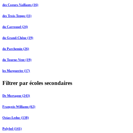
des Coeurs-Vaillants (16)
des Trois-Temps (11)
du Carrousel (24)
du Grand-Chêne (19)
du Parchemin (26)
du Tourne-Vent (19)
les Marguerite (17)
Filtrer par écoles secondaires
De Mortagne (243)
François-Williams (62)
Ozias-Leduc (138)
Polybel (141)